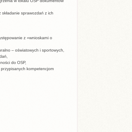
ejrzenia w lokalu OSP dokumentów
z składanie sprawozdań z ich
ystępowanie z =wnioskami o
ralno – oświatowych i sportowych,
dań,
żności do OSP,
e przypisanych kompetencjom