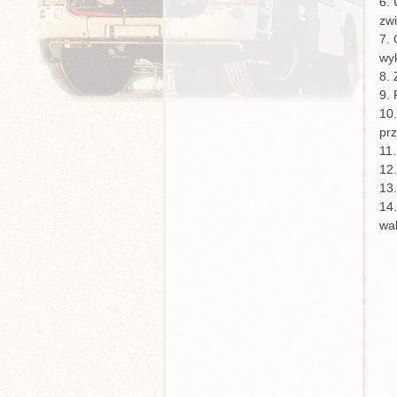
6.
zwi
7. 
wy
8.
9. 
10
pr
11.
12
13.
14
wa