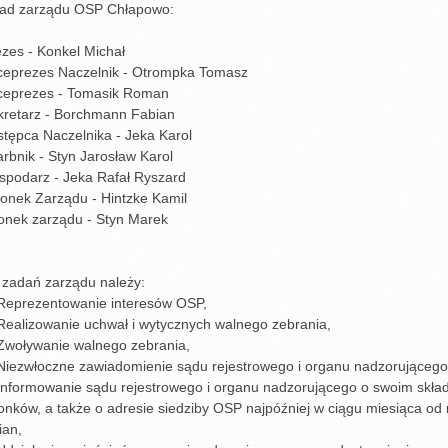
ład zarządu OSP Chłapowo:
zes - Konkel Michał
ceprezes Naczelnik - Otrompka Tomasz
ceprezes - Tomasik Roman
kretarz - Borchmann Fabian
tępca Naczelnika - Jeka Karol
rbnik - Styn Jarosław Karol
spodarz - Jeka Rafał Ryszard
łonek Zarządu - Hintzke Kamil
łonek zarządu - Styn Marek
 zadań zarządu należy:
 Reprezentowanie interesów OSP,
Realizowanie uchwał i wytycznych walnego zebrania,
 Zwoływanie walnego zebrania,
Niezwłoczne zawiadomienie sądu rejestrowego i organu nadzorującego 
Informowanie sądu rejestrowego i organu nadzorującego o swoim skład
łonków, a także o adresie siedziby OSP najpóźniej w ciągu miesiąca 
ian,