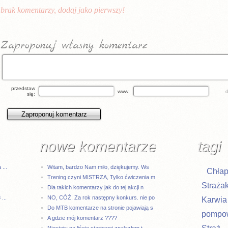
brak komentarzy, dodaj jako pierwszy!
Zaproponuj własny komentarz
przedstaw
www:
się:
nowe komentarze
tagi
...
Witam, bardzo Nam miło, dziękujemy. Ws
Chła
Trening czyni MISTRZA, Tylko ćwiczenia m
Straża
Dla takich komentarzy jak do tej akcji n
...
NO, CÓŻ. Za rok następny konkurs. nie po
Karwia
Do MTB komentarze na stronie pojawiają s
pompo
A gdzie mój komentarz ????