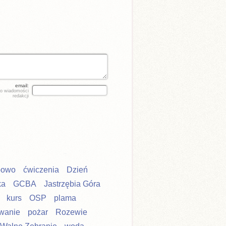
email:
do wiadomości
redakcji
powo
ćwiczenia
Dzień
ka
GCBA
Jastrzębia Góra
kurs
OSP
plama
wanie
pożar
Rozewie