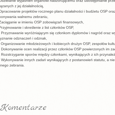
 Udzielanie wyjaśnień organowi nadzorującemu oraz udostępnianie prz
ązanych z jej działalnością,
Opracowanie projektów rocznego planu działalności i budżetu OSP ora
konywania walnemu zebraniu,
 Zaciąganie w imieniu OSP zobowiązań finansowych,
Przyjmowanie i skreślenie z list członków OSP,
. Przyznawanie wyróżniającym się członkom dyplomów i nagród oraz w
zyznanie odznaczeń i odznak,
 Organizowanie młodzieżowych i kobiecych drużyn OSP, zespołów kultu
. Dokonywanie ocen realizacji przez członków OSP powierzonych im za
 Rozstrzyganie sporów między członkami, wynikających z ich przynale
. Wykonywanie innych zadań wynikających z postanowień statutu, a ni
lnego zebrania.
Komentarze