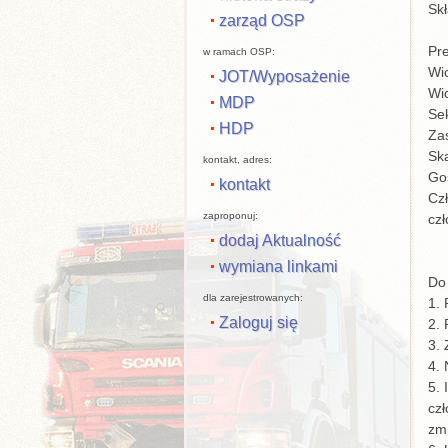
Sk
zarząd OSP
Pre
w ramach OSP:
Wi
JOT/Wyposażenie
Wi
MDP
Se
HDP
Zas
Ska
kontakt, adres:
Go
kontakt
Cz
zaproponuj:
cz
dodaj Aktualność
wymiana linkami
Do
dla zarejestrowanych:
1.
Zaloguj się
2. 
3.
4. 
5. 
cz
zm