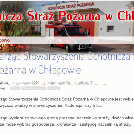
apowo
arząd Stowarzyszenia Ochotnicza 
ożarna w Chłapowie
akcja
1 stycznia 2010
komentarze (0)
zdjęcia (1)
tagi:
OSP
Stowarzyszenie
Zarząd
rząd Stowarzyszenia Ochotnicza Straż Pożarna w Chłapowie jest wybie
wyższą władzę w stowarzyszeniu. Kadencja liczy 5 lat.
ząd wybiera ze swojego grona prezesa, naczelnika straży, dwóch wicep
że może wybrać gospodarza, kronikarza i zastępcę naczelnika straży.