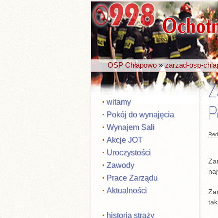
»
OSP Chłapowo
zarzad-osp-chl
Z
witamy
P
Pokój do wynajęcia
Wynajem Sali
Red
Akcje JOT
Uroczystości
Za
Zawody
naj
Prace Zarządu
Aktualności
Zar
tak
historia straży