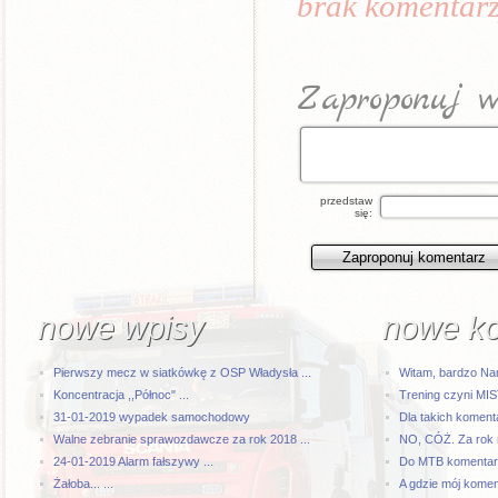
brak komentarz
Zaproponuj w
przedstaw
się:
nowe wpisy
nowe k
Pierwszy mecz w siatkówkę z OSP Władysła ...
Witam, bardzo Na
Koncentracja ,,Północ" ...
Trening czyni MI
31-01-2019 wypadek samochodowy
Dla takich komenta
Walne zebranie sprawozdawcze za rok 2018 ...
NO, CÓŻ. Za rok 
24-01-2019 Alarm fałszywy ...
Do MTB komentarze
Żałoba... ...
A gdzie mój kome