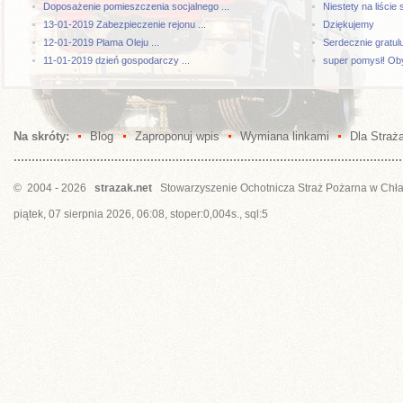
Doposażenie pomieszczenia socjalnego ...
Niestety na liście 
13-01-2019 Zabezpieczenie rejonu ...
Dziękujemy
12-01-2019 Plama Oleju ...
Serdecznie gratul
11-01-2019 dzień gospodarczy ...
super pomysł! Oby
Na skróty:
Blog
Zaproponuj wpis
Wymiana linkami
Dla Straż
© 2004 - 2026
strazak.net
Stowarzyszenie Ochotnicza Straż Pożarna w Chł
piątek, 07 sierpnia 2026, 06:08, stoper:0,004s., sql:5