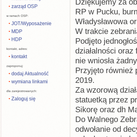
Dziękujemy za o
zarząd OSP
RP w Pucku, bur
w ramach OSP:
Władysławowa ora
JOT/Wyposażenie
W trakcie zebrani
MDP
HDP
Podjęto jednogło
działalności oraz
kontakt, adres:
kontakt
nie wniosła żadny
zaproponuj:
Przyjęto również 
dodaj Aktualność
2019.
wymiana linkami
Za wzorową dzia
dla zarejestrowanych:
statuetką przez 
Zaloguj się
Sikorę oraz dh M
Do Walnego Zebra
odwołanie od dec