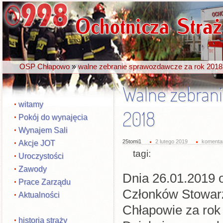
»
OSP Chłapowo
walne zebranie sprawozdawcze za rok 2018
Walne zebran
witamy
2018
Pokój do wynajęcia
Wynajem Sali
Akcje JOT
25tomi1
2 lutego 2019
komentar
tagi:
Uroczystości
Zawody
Dnia 26.01.2019 
Prace Zarządu
Członków Stowarz
Aktualności
Chłapowie za rok
historia straży