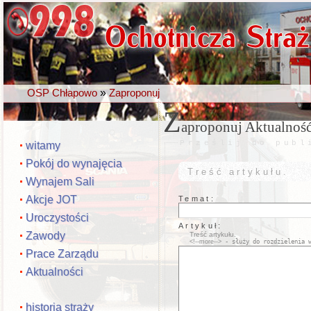
»
OSP Chłapowo
Zaproponuj
Z
aproponuj Aktualność
Prześlij do publ
witamy
Pokój do wynajęcia
Treść artykułu.
Wynajem Sali
Akcje JOT
Temat:
Uroczystości
Artykuł:
Zawody
Treść artykułu.
<!--more-->
- służy do rozdzielenia w
Prace Zarządu
Aktualności
historia straży