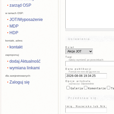
zarząd OSP
w ramach OSP:
JOT/Wyposażenie
MDP
HDP
Ustawienia.
kontakt, adres:
kontakt
Dział
zaproponuj:
Tagi
należy wymienić po przecinkach:
dodaj Aktualność
wymiana linkami
Data publikacji
Format:rrrr-mm-dd gg:mm:ss
dla zarejestrowanych:
Opcje artykułu
Zaloguj się
zaznaczyc odpowiednie
Galeria
Komentarze
T
Przedstaw się.
Imię, Nazwisko lub Nik: