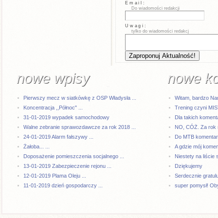
Email:
Do wiadomości redakcji
Uwagi:
tylko do wiadomości redakcj
nowe wpisy
nowe k
Pierwszy mecz w siatkówkę z OSP Władysła ...
Witam, bardzo Na
Koncentracja ,,Północ" ...
Trening czyni MI
31-01-2019 wypadek samochodowy
Dla takich komenta
Walne zebranie sprawozdawcze za rok 2018 ...
NO, CÓŻ. Za rok 
24-01-2019 Alarm fałszywy ...
Do MTB komentarze
Żałoba... ...
A gdzie mój kome
Doposażenie pomieszczenia socjalnego ...
Niestety na liście 
13-01-2019 Zabezpieczenie rejonu ...
Dziękujemy
12-01-2019 Plama Oleju ...
Serdecznie gratul
11-01-2019 dzień gospodarczy ...
super pomysł! Oby