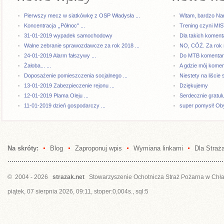
Pierwszy mecz w siatkówkę z OSP Władysła ...
Witam, bardzo Na
Koncentracja ,,Północ" ...
Trening czyni MI
31-01-2019 wypadek samochodowy
Dla takich komenta
Walne zebranie sprawozdawcze za rok 2018 ...
NO, CÓŻ. Za rok 
24-01-2019 Alarm fałszywy ...
Do MTB komentarze
Żałoba... ...
A gdzie mój kome
Doposażenie pomieszczenia socjalnego ...
Niestety na liście 
13-01-2019 Zabezpieczenie rejonu ...
Dziękujemy
12-01-2019 Plama Oleju ...
Serdecznie gratul
11-01-2019 dzień gospodarczy ...
super pomysł! Oby
Na skróty:
Blog
Zaproponuj wpis
Wymiana linkami
Dla Straż
© 2004 - 2026
strazak.net
Stowarzyszenie Ochotnicza Straż Pożarna w Chł
piątek, 07 sierpnia 2026, 09:11, stoper:0,004s., sql:5