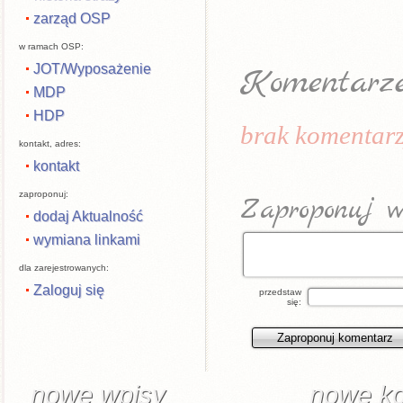
zarząd OSP
w ramach OSP:
JOT/Wyposażenie
Komentarz
MDP
HDP
brak komentarz
kontakt, adres:
kontakt
zaproponuj:
Zaproponuj w
dodaj Aktualność
wymiana linkami
dla zarejestrowanych:
Zaloguj się
przedstaw
się:
nowe wpisy
nowe k