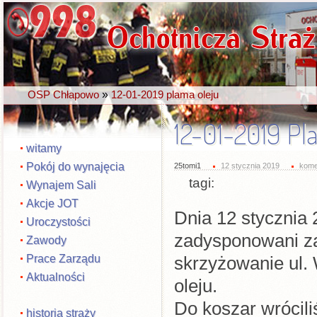
»
OSP Chłapowo
12-01-2019 plama oleju
12-01-2019 Pl
witamy
Pokój do wynajęcia
25tomi1
12 stycznia 2019
kome
tagi:
Wynajem Sali
Akcje JOT
Dnia 12 stycznia 
Uroczystości
zadysponowani z
Zawody
Prace Zarządu
skrzyżowanie ul.
Aktualności
oleju.
Do koszar wrócil
historia straży