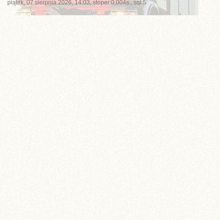
piątek, 07 sierpnia 2026, 14:03, stoper:0,004s., sql:5