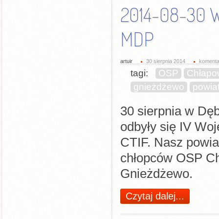
2014-08-30 
MDP
artuir
30 sierpnia 2014
komenta
tagi:
OSP
Chłapo
gnieżdżewo
powia
30 sierpnia w Dę
odbyły się IV W
CTIF. Nasz powiat
chłopców OSP Ch
Gnieżdżewo.
Czytaj dalej...