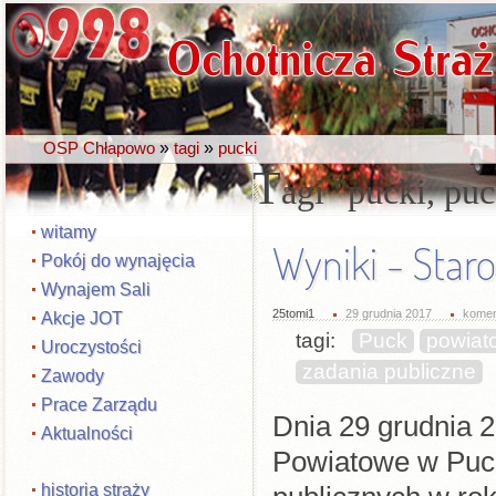
»
»
OSP Chłapowo
tagi
pucki
T
agi
pucki, pu
witamy
Wyniki - Sta
Pokój do wynajęcia
Wynajem Sali
25tomi1
29 grudnia 2017
komen
Akcje JOT
tagi:
Puck
powiat
Uroczystości
zadania publiczne
Zawody
Prace Zarządu
Dnia 29 grudnia 2
Aktualności
Powiatowe w Puck
historia straży