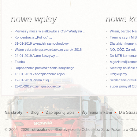
nowe wpisy
nowe k
Pierwszy mecz w siatkówkę z OSP Władysła ...
Witam, bardzo Na
Koncentracja ,,Północ" ...
Trening czyni MI
31-01-2019 wypadek samochodowy
Dla takich komenta
Walne zebranie sprawozdawcze za rok 2018 ...
NO, CÓŻ. Za rok 
24-01-2019 Alarm fałszywy ...
Do MTB komentarze
Żałoba... ...
A gdzie mój kome
Doposażenie pomieszczenia socjalnego ...
Niestety na liście 
13-01-2019 Zabezpieczenie rejonu ...
Dziękujemy
12-01-2019 Plama Oleju ...
Serdecznie gratul
11-01-2019 dzień gospodarczy ...
super pomysł! Oby
Na skróty:
Blog
Zaproponuj wpis
Wymiana linkami
Dla Straż
© 2004 - 2026
strazak.net
Stowarzyszenie Ochotnicza Straż Pożarna w Chł