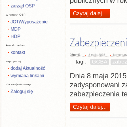
publicznych w ro
zarząd OSP
Czytaj dalej...
w ramach OSP:
JOT/Wyposażenie
MDP
HDP
Zabezpieczeni
kontakt, adres:
kontakt
25tomi1
8 maja 2015
komentarz
tagi:
GCBA
zabez
zaproponuj:
dodaj Aktualność
Dnia 8 maja 2015
wymiana linkami
zadysponowani z
dla zarejestrowanych:
Zaloguj się
zabezpieczenia t
Czytaj dalej...