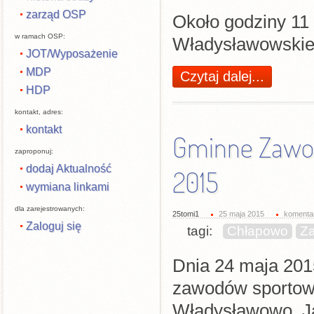
zarząd OSP
Około godziny 11
w ramach OSP:
Władysławowskiego
JOT/Wyposażenie
MDP
Czytaj dalej...
HDP
kontakt, adres:
kontakt
Gminne Zawod
zaproponuj:
dodaj Aktualność
2015
wymiana linkami
dla zarejestrowanych:
25tomi1
25 maja 2015
komentar
Zaloguj się
tagi:
Chłapowo
Z
Dnia 24 maja 201
zawodów sportowo
Władysławowo, Ja