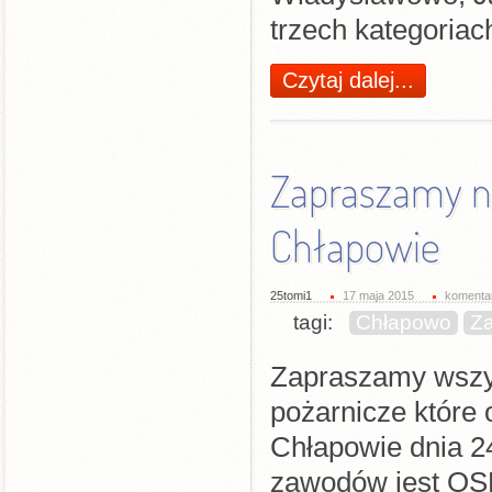
trzech kategoriac
Czytaj dalej...
Zapraszamy n
Chłapowie
25tomi1
17 maja 2015
komentar
tagi:
Chłapowo
Z
Zapraszamy wszys
pożarnicze które
Chłapowie dnia 2
zawodów jest OSP