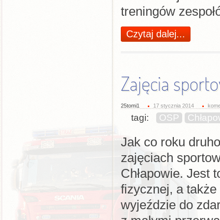
treningów zespoł
Czytaj dalej...
Zajęcia sport
25tomi1
17 stycznia 2014
kome
tagi:
OSP
Chłapo
Jak co roku druho
zajęciach sporto
Chłapowie. Jest t
fizycznej, a także
wyjeździe do zdar