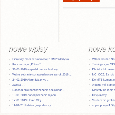
nowe wpisy
nowe k
Pierwszy mecz w siatkówkę z OSP Władysła ...
Witam, bardzo Na
Koncentracja ,,Północ" ...
Trening czyni MI
31-01-2019 wypadek samochodowy
Dla takich komenta
Walne zebranie sprawozdawcze za rok 2018 ...
NO, CÓŻ. Za rok 
24-01-2019 Alarm fałszywy ...
Do MTB komentarze
Żałoba... ...
A gdzie mój kome
Doposażenie pomieszczenia socjalnego ...
Niestety na liście 
13-01-2019 Zabezpieczenie rejonu ...
Dziękujemy
12-01-2019 Plama Oleju ...
Serdecznie gratul
11-01-2019 dzień gospodarczy ...
super pomysł! Oby