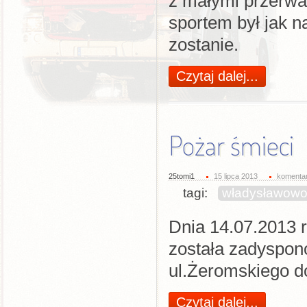
z małymi przerwa
sportem był jak na
zostanie.
Czytaj dalej...
Pożar śmieci
25tomi1
15 lipca 2013
komentar
tagi:
władysławow
Dnia 14.07.2013 r
została zadyspo
ul.Żeromskiego do
Czytaj dalej...