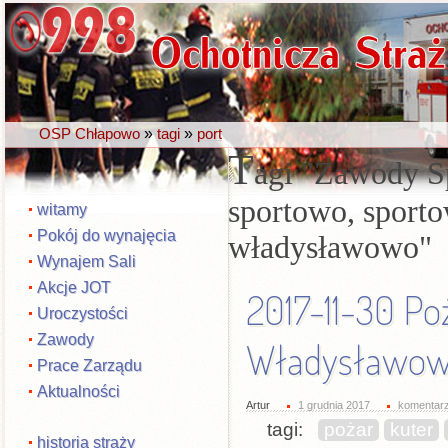
»
»
OSP Chłapowo
tagi
port
T
agi
Zawody Sp
sportowo, sporto
witamy
Pokój do wynajęcia
władysławowo
Wynajem Sali
Akcje JOT
2017-11-30 Po
Uroczystości
Zawody
Władysławo
Prace Zarządu
Aktualności
Artur
1 grudnia 2017
komentarz
tagi:
pożar
kuter
historia straży