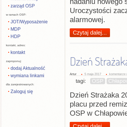
nadaniu nowego sz
zarząd OSP
Uroczystości zacz
w ramach OSP:
alarmowej.
JOT/Wyposażenie
MDP
Czytaj dalej...
HDP
kontakt, adres:
kontakt
Dzień Strażak
zaproponuj:
dodaj Aktualność
Artur
5 maja 2017
komentarze 
wymiana linkami
tagi:
OSP
Chłapo
dla zarejestrowanych:
Zaloguj się
Dzień Strażaka 2
placu przed remiz
OSP w Chłapowie 
Czytaj dalej...