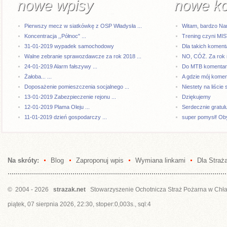
nowe wpisy
nowe k
Pierwszy mecz w siatkówkę z OSP Władysła ...
Witam, bardzo Na
Koncentracja ,,Północ" ...
Trening czyni MI
31-01-2019 wypadek samochodowy
Dla takich komenta
Walne zebranie sprawozdawcze za rok 2018 ...
NO, CÓŻ. Za rok 
24-01-2019 Alarm fałszywy ...
Do MTB komentarze
Żałoba... ...
A gdzie mój kome
Doposażenie pomieszczenia socjalnego ...
Niestety na liście 
13-01-2019 Zabezpieczenie rejonu ...
Dziękujemy
12-01-2019 Plama Oleju ...
Serdecznie gratul
11-01-2019 dzień gospodarczy ...
super pomysł! Oby
Na skróty:
Blog
Zaproponuj wpis
Wymiana linkami
Dla Straż
© 2004 - 2026
strazak.net
Stowarzyszenie Ochotnicza Straż Pożarna w Chł
piątek, 07 sierpnia 2026, 22:30, stoper:0,003s., sql:4