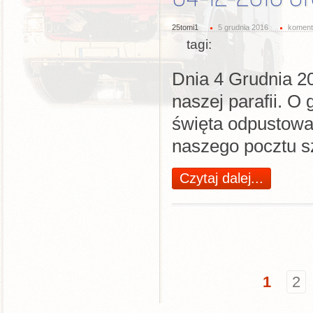
25tomi1
5 grudnia 2016
koment
tagi:
Dnia 4 Grudnia 2
naszej parafii. O
święta odpustowa 
naszego pocztu s
Czytaj dalej...
1
2