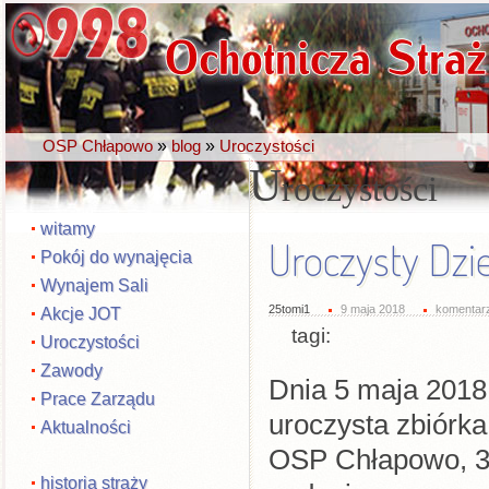
»
»
OSP Chłapowo
blog
Uroczystości
U
roczystości
witamy
Uroczysty Dzie
Pokój do wynajęcia
Wynajem Sali
25tomi1
9 maja 2018
komentarz
Akcje JOT
tagi:
Uroczystości
Zawody
Dnia 5 maja 2018 
Prace Zarządu
uroczysta zbiórka
Aktualności
OSP Chłapowo, 35
historia straży