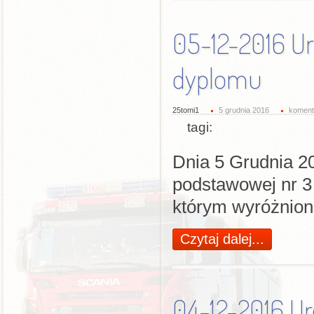
05-12-2016 Ur
dyplomu
25tomi1
5 grudnia 2016
koment
tagi:
Dnia 5 Grudnia 20
podstawowej nr 3
którym wyróżnion
Czytaj dalej...
04-12-2016 Ur