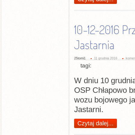
10-12-2016 P
Jastarnia
25tomi1
11 grudnia 2016
komen
tagi:
W dniu 10 grudnia
OSP Chłapowo bra
wozu bojowego ja
Jastarni.
Czytaj dalej...