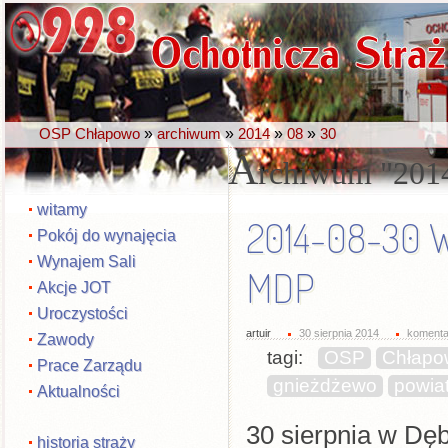
»
»
»
»
OSP Chłapowo
archiwum
2014
08
30
A
rchiwum
201
witamy
2014-08-30 
Pokój do wynajęcia
Wynajem Sali
MDP
Akcje JOT
Uroczystości
artuir
30 sierpnia 2014
komenta
Zawody
tagi:
OSP
Chłapo
Prace Zarządu
gnieżdżewo
powia
Aktualności
30 sierpnia w Dę
historia straży