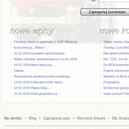
się:
nowe wpisy
nowe k
Pierwszy mecz w siatkówkę z OSP Władysła ...
Witam, bardzo Na
Koncentracja ,,Północ" ...
Trening czyni MI
31-01-2019 wypadek samochodowy
Dla takich komenta
Walne zebranie sprawozdawcze za rok 2018 ...
NO, CÓŻ. Za rok 
24-01-2019 Alarm fałszywy ...
Do MTB komentarze
Żałoba... ...
A gdzie mój kome
Doposażenie pomieszczenia socjalnego ...
Niestety na liście 
13-01-2019 Zabezpieczenie rejonu ...
Dziękujemy
12-01-2019 Plama Oleju ...
Serdecznie gratul
11-01-2019 dzień gospodarczy ...
super pomysł! Oby
Na skróty:
Blog
Zaproponuj wpis
Wymiana linkami
Dla Straż