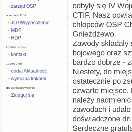
odbyły się IV W
zarząd OSP
CTIF. Nasz powiat
w ramach OSP:
JOT/Wyposażenie
chłopców OSP Ch
MDP
Gnieżdżewo.
HDP
Zawody składały s
kontakt, adres:
bojowego oraz sz
kontakt
bardzo dobrze - z
zaproponuj:
Niestety, do miej
dodaj Aktualność
wymiana linkami
ostatecznie po z
dla zarejestrowanych:
czwarte miejsce.
Zaloguj się
należy nadmienić 
zawodach i udało
doświadczone dru
Serdeczne gratula