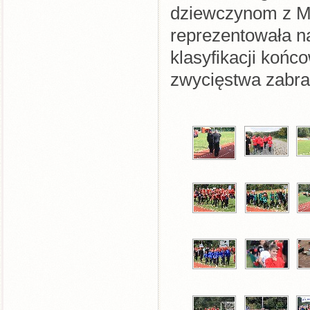
dziewczynom z M
reprezentowała n
klasyfikacji końc
zwycięstwa zabrak